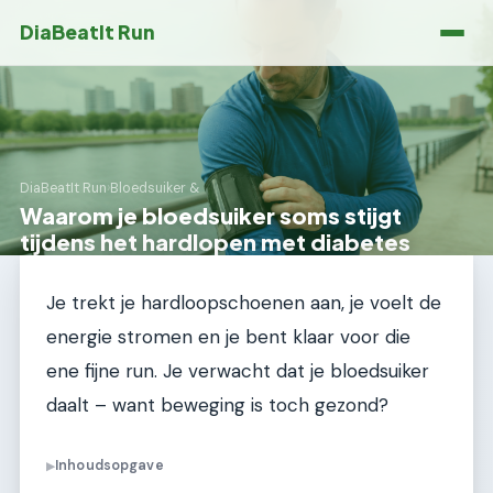
DiaBeatIt Run
DiaBeatIt Run
›
Bloedsuiker &
Waarom je bloedsuiker soms stijgt
tijdens het hardlopen met diabetes
Je trekt je hardloopschoenen aan, je voelt de
energie stromen en je bent klaar voor die
ene fijne run. Je verwacht dat je bloedsuiker
daalt – want beweging is toch gezond?
Inhoudsopgave
▶