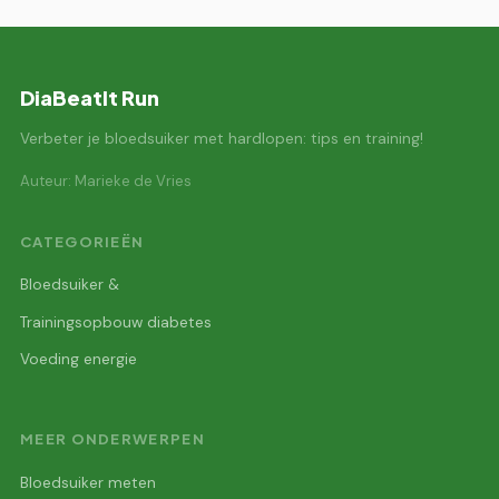
DiaBeatIt Run
Verbeter je bloedsuiker met hardlopen: tips en training!
Auteur: Marieke de Vries
CATEGORIEËN
Bloedsuiker &
Trainingsopbouw diabetes
Voeding energie
MEER ONDERWERPEN
Bloedsuiker meten