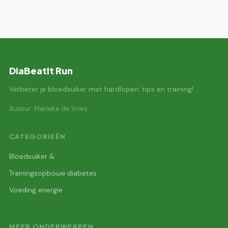
DiaBeatIt Run
Verbeter je bloedsuiker met hardlopen: tips en training!
Auteur: Marieke de Vries
CATEGORIEËN
Bloedsuiker &
Trainingsopbouw diabetes
Voeding energie
MEER ONDERWERPEN