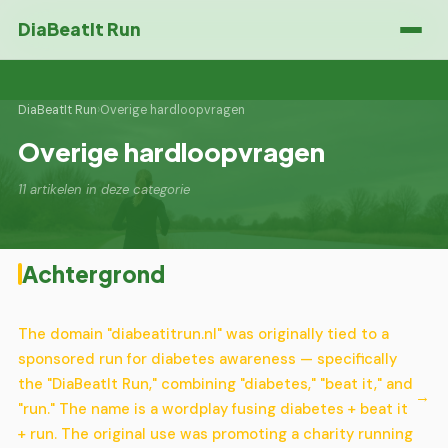
DiaBeatIt Run
DiaBeatIt Run
›
Overige hardloopvragen
Overige hardloopvragen
11 artikelen in deze categorie
Achtergrond
The domain "diabeatitrun.nl" was originally tied to a
sponsored run for diabetes awareness — specifically
the "DiaBeatIt Run," combining "diabetes," "beat it," and
"run." The name is a wordplay fusing diabetes + beat it
+ run. The original use was promoting a charity running