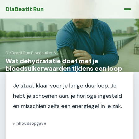
DiaBeatIt Run
DiaBeatIt Run
›
Bloedsuiker &
Wat dehydratatie doet met je
bloedsuikerwaarden tijdens een loop
Je staat klaar voor je lange duurloop. Je
hebt je schoenen aan, je horloge ingesteld
en misschien zelfs een energiegel in je zak.
Inhoudsopgave
▶