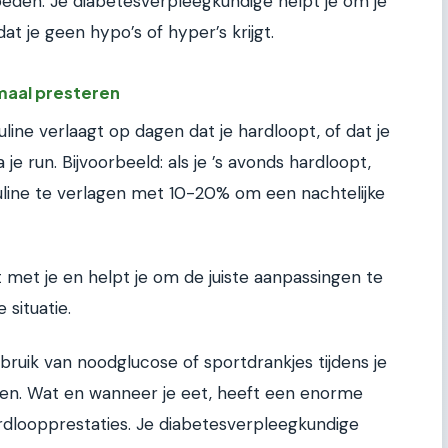
oeden. Je diabetesverpleegkundige helpt je om je
at je geen hypo’s of hyper’s krijgt.
imaal presteren
suline verlaagt op dagen dat je hardloopt, of dat je
 je run. Bijvoorbeeld: als je ’s avonds hardloopt,
suline te verlagen met 10-20% om een nachtelijke
 met je en helpt je om de juiste aanpassingen te
 situatie.
bruik van noodglucose of sportdrankjes tijdens je
den. Wat en wanneer je eet, heeft een enorme
ardloopprestaties. Je diabetesverpleegkundige