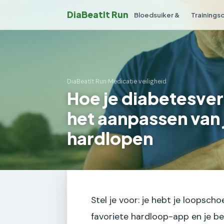
DiaBeatIt Run
Bloedsuiker &
Trainings
DiaBeatIt Run
›
Medicatie veiligheid
Hoe je diabetesver
het aanpassen van 
hardlopen
Stel je voor: je hebt je loopsch
favoriete hardloop-app en je ben