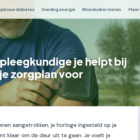
opbouw diabetes
Voeding energie
Bloedsuiker meten
Meer 
pleegkundige je helpt bij
je zorgplan voor
oenen aangetrokken, je horloge ingesteld op je
t klaar om de deur uit te gaan. Je voelt je