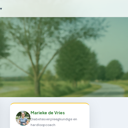
▾
Marieke de Vries
Diabetesverpleegkundige en
hardloopcoach