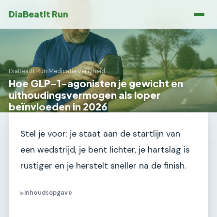
DiaBeatIt Run
DiaBeatIt Run
›
Medicatie veiligheid
Hoe GLP-1-agonisten je gewicht en
uithoudingsvermogen als loper
beïnvloeden in 2026
Stel je voor: je staat aan de startlijn van
een wedstrijd, je bent lichter, je hartslag is
rustiger en je herstelt sneller na de finish.
Inhoudsopgave
▶