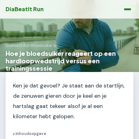
DiaBeatIt Run
DiaBeatIt Run
›
Bloedsuiker &
Hoe je bloedsuiker reageert op een
hardloopwedstrijd versus een
trainingssessie
Ken je dat gevoel? Je staat aan de startlijn,
de zenuwen gieren door je keel en je
hartslag gaat tekeer alsof je al een
kilometer hebt gelopen.
Inhoudsopgave
▶