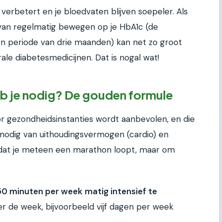
 verbetert en je bloedvaten blijven soepeler. Als
ct van regelmatig bewegen op je HbA1c (de
n periode van drie maanden) kan net zo groot
rale diabetesmedicijnen. Dat is nogal wat!
b je nodig? De gouden formule
 door gezondheidsinstanties wordt aanbevolen, en die
e nodig van uithoudingsvermogen (cardio) en
m dat je meteen een marathon loopt, maar om
50 minuten per week matig intensief te
er de week, bijvoorbeeld vijf dagen per week