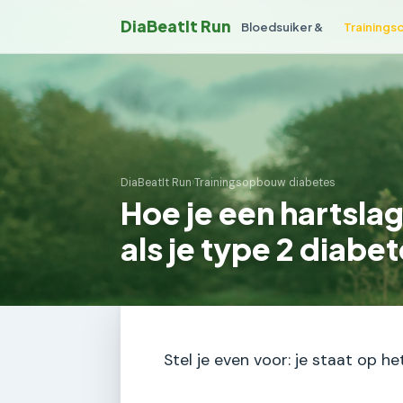
DiaBeatIt Run
Bloedsuiker &
Trainings
DiaBeatIt Run
›
Trainingsopbouw diabetes
Hoe je een hartslag
als je type 2 diabe
Stel je even voor: je staat op 