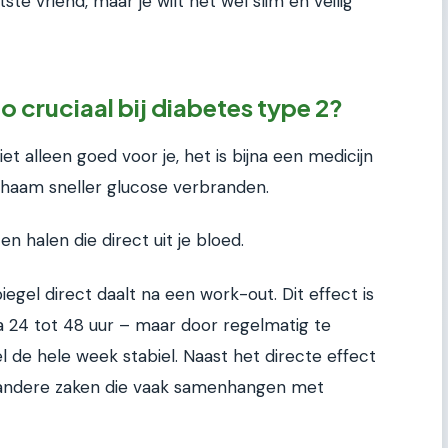
tste vriend, maar je wilt het wel slim en veilig
 cruciaal bij diabetes type 2?
iet alleen goed voor je, het is bijna een medicijn
lichaam sneller glucose verbranden.
n halen die direct uit je bloed.
egel direct daalt na een work-out. Dit effect is
 na 24 tot 48 uur – maar door regelmatig te
l de hele week stabiel. Naast het directe effect
j andere zaken die vaak samenhangen met