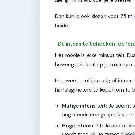
dertig minuten. Voel je je sterker?
Dan kun je ook kiezen voor 75 mi
beide.
De intensiteit checken: de 'pr
Het mooie is: elke minuut telt. Du
beweegt, zit je al op je minimum. 
Hoe weet je of je matig of intens
hartslagmeters te kopen om te be
Matige intensiteit:
Je ademt sn
nog steeds een gesprek voeren
Hoge intensiteit:
Je ademt veel
wordt moeilijk. Je zweet duideli