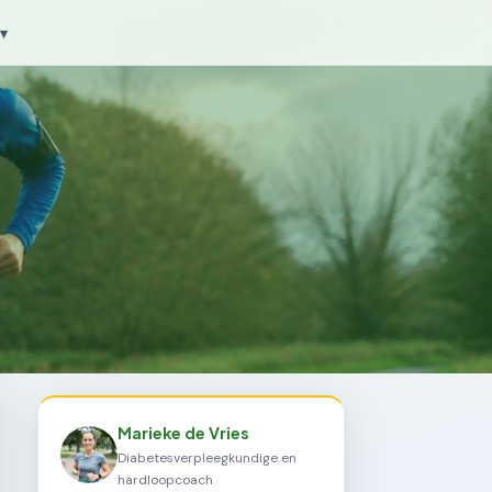
▾
Marieke de Vries
Diabetesverpleegkundige en
hardloopcoach