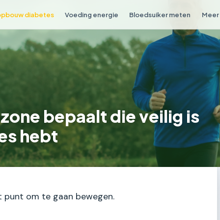
opbouw diabetes
Voeding energie
Bloedsuiker meten
Meer 
zone bepaalt die veilig is
tes hebt
het punt om te gaan bewegen.