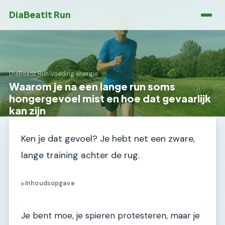
DiaBeatIt Run
DiaBeatIt Run
›
Voeding energie
Waarom je na een lange run soms
hongergevoel mist en hoe dat gevaarlijk
kan zijn
Ken je dat gevoel? Je hebt net een zware,
lange training achter de rug.
Inhoudsopgave
▶
Je bent moe, je spieren protesteren, maar je