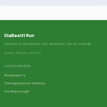
DiaBeatIt Run
Verbeter je bloedsuiker met hardlopen: tips en training!
Auteur: Marieke de Vries
CATEGORIEËN
Bloedsuiker &
Trainingsopbouw diabetes
Voeding energie