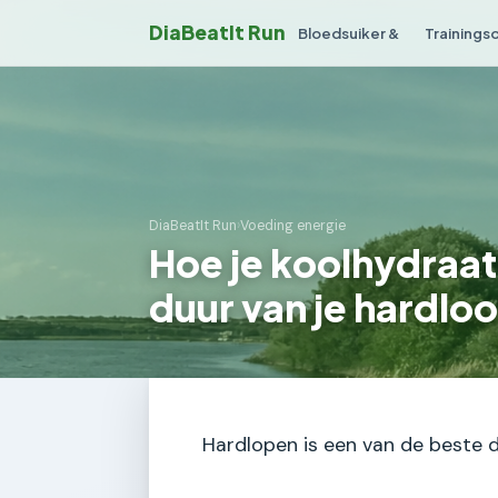
DiaBeatIt Run
Bloedsuiker &
Trainings
DiaBeatIt Run
›
Voeding energie
Hoe je koolhydraa
duur van je hardloo
Hardlopen is een van de beste di