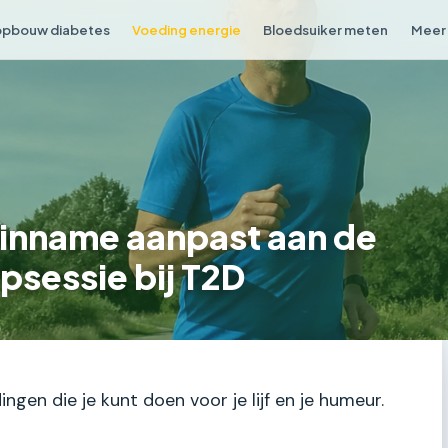
opbouw diabetes
Voeding energie
Bloedsuiker meten
Meer 
tinname aanpast aan de
psessie bij T2D
ngen die je kunt doen voor je lijf en je humeur.