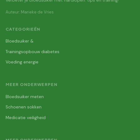
Verbeter je bloedsuiker met hardlopen: tips en training!
Auteur: Marieke de Vries
CATEGORIEËN
Bloedsuiker &
Trainingsopbouw diabetes
Voeding energie
MEER ONDERWERPEN
Bloedsuiker meten
Schoenen sokken
Medicatie veiligheid
MEER ONDERWERPEN