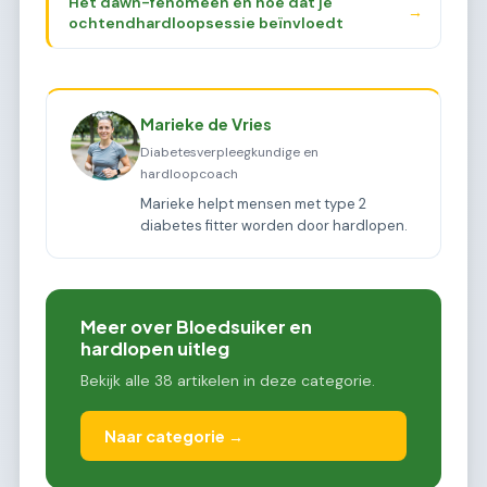
Het dawn-fenomeen en hoe dat je
→
ochtendhardloopsessie beïnvloedt
Marieke de Vries
Diabetesverpleegkundige en
hardloopcoach
Marieke helpt mensen met type 2
diabetes fitter worden door hardlopen.
Meer over Bloedsuiker en
hardlopen uitleg
Bekijk alle 38 artikelen in deze categorie.
Naar categorie →