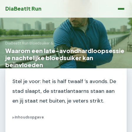
DiaBeatIt Run
DiaBeatIt Run
›
Bloedsuiker &
Waarom een late-avondhardloopsessie
je nachtelijke bloedsuiker kan
beïnvloeden
Stel je voor: het is half twaalf ’s avonds. De
stad slaapt, de straatlantaarns staan aan
en jij staat net buiten, je veters strikt.
Inhoudsopgave
▶