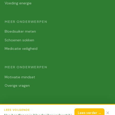
Voeding energie
MEER ONDERWERPEN
Bloedsuiker meten
Schoenen sokken
Medicatie veiligheid
MEER ONDERWERPEN
Motivatie mindset
Overige vragen
LEES VOLGENDE
© 2026 DiaBeatIt Run
Alle rechten voorbehouden.
✕
Lees verder →