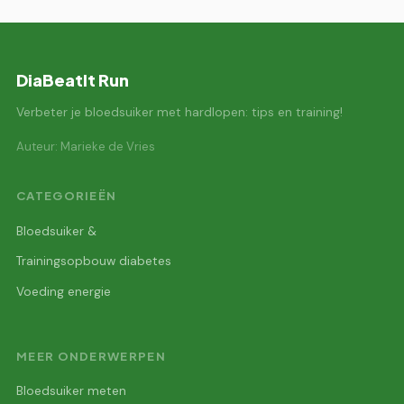
DiaBeatIt Run
Verbeter je bloedsuiker met hardlopen: tips en training!
Auteur: Marieke de Vries
CATEGORIEËN
Bloedsuiker &
Trainingsopbouw diabetes
Voeding energie
MEER ONDERWERPEN
Bloedsuiker meten