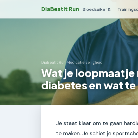
DiaBeatIt Run
Bloedsuiker &
Trainings
DiaBeatIt Run
›
Medicatie veiligheid
Wat je loopmaatje
diabetes en wat te
Je staat klaar om te gaan hard
te maken. Je schiet je sportsch