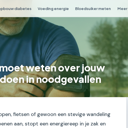
opbouw diabetes
Voeding energie
Bloedsuiker meten
Meer 
 moet weten over jouw
 doen in noodgevallen
lopen, fietsen of gewoon een stevige wandeling
oenen aan, stopt een energiereep in je zak en