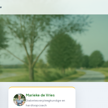
▾
Marieke de Vries
Diabetesverpleegkundige en
hardloopcoach