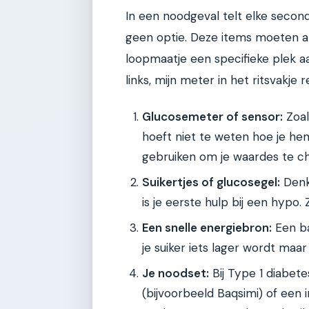
In een noodgeval telt elke second
geen optie. Deze items moeten alti
loopmaatje een specifieke plek aan
links, mijn meter in het ritsvakje r
Glucosemeter of sensor:
Zoal
hoeft niet te weten hoe je hem
gebruiken om je waardes te c
Suikertjes of glucosegel:
Denk 
is je eerste hulp bij een hypo.
Een snelle energiebron:
Een ba
je suiker iets lager wordt ma
Je noodset:
Bij Type 1 diabet
(bijvoorbeeld Baqsimi) of een i