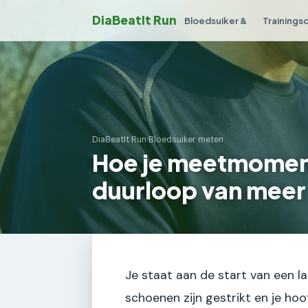
DiaBeatIt Run
Bloedsuiker &
Trainings
DiaBeatIt Run
›
Bloedsuiker meten
Hoe je meetmoment
duurloop van meer
Je staat aan de start van een la
schoenen zijn gestrikt en je ho