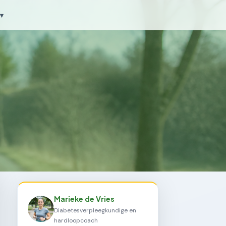
▾
Marieke de Vries
Diabetesverpleegkundige en
hardloopcoach