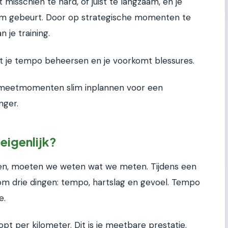
 misschien te hard, of juist te langzaam, en je
haam gebeurt. Door op strategische momenten te
 je training.
ert je tempo beheersen en je voorkomt blessures.
e meetmomenten slim inplannen voor een
nger.
eigenlijk?
en, moeten we weten wat we meten. Tijdens een
 om drie dingen: tempo, hartslag en gevoel. Tempo
e.
oopt per kilometer. Dit is je meetbare prestatie.