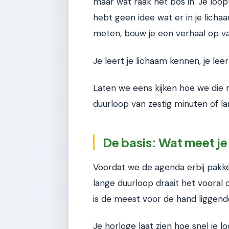
maar wat raak het bos in. Je loopt
hebt geen idee wat er in je lic
meten, bouw je een verhaal op van
Je leert je lichaam kennen, je le
Laten we eens kijken hoe we di
duurloop van zestig minuten of la
De basis: Wat meet je 
Voordat we de agenda erbij pakk
lange duurloop draait het vooral
is de meest voor de hand liggend
Je horloge laat zien hoe snel je l