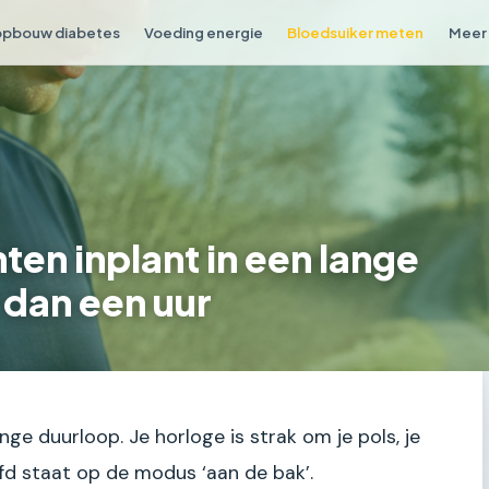
opbouw diabetes
Voeding energie
Bloedsuiker meten
Meer 
en inplant in een lange
 dan een uur
nge duurloop. Je horloge is strak om je pols, je
ofd staat op de modus ‘aan de bak’.