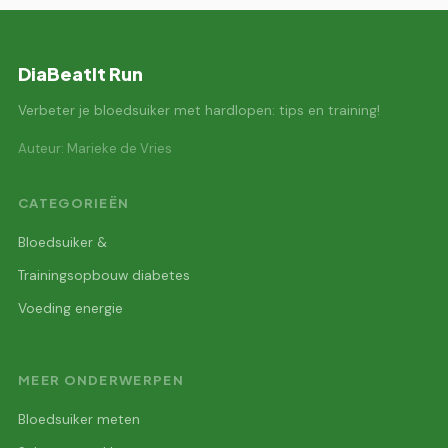
DiaBeatIt Run
Verbeter je bloedsuiker met hardlopen: tips en training!
Auteur: Marieke de Vries
CATEGORIEËN
Bloedsuiker &
Trainingsopbouw diabetes
Voeding energie
MEER ONDERWERPEN
Bloedsuiker meten