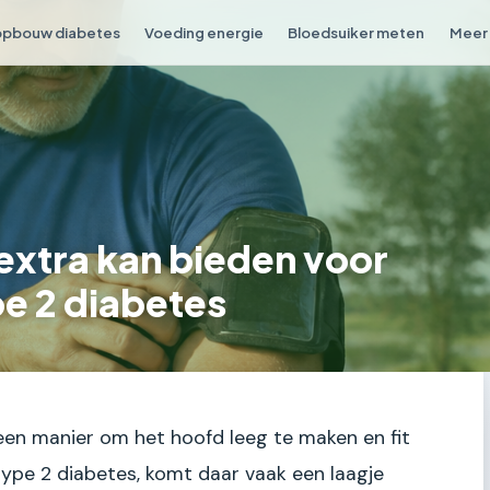
opbouw diabetes
Voeding energie
Bloedsuiker meten
Meer 
extra kan bieden voor
e 2 diabetes
een manier om het hoofd leeg te maken en fit
t type 2 diabetes, komt daar vaak een laagje