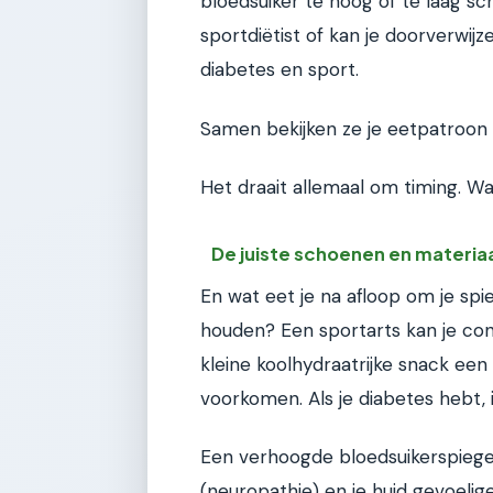
bloedsuiker te hoog of te laag s
sportdiëtist of kan je doorverwijz
diabetes en sport.
Samen bekijken ze je eetpatroon 
Het draait allemaal om timing. Wa
De juiste schoenen en materia
En wat eet je na afloop om je spi
houden? Een sportarts kan je con
kleine koolhydraatrijke snack een
voorkomen. Als je diabetes hebt, 
Een verhoogde bloedsuikerspiege
(neuropathie) en je huid gevoelig