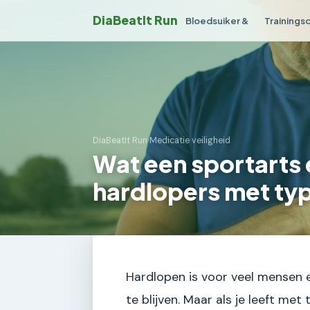
DiaBeatIt Run
Bloedsuiker &
Trainings
DiaBeatIt Run
›
Medicatie veiligheid
Wat een sportarts 
hardlopers met typ
Hardlopen is voor veel mensen 
te blijven. Maar als je leeft me