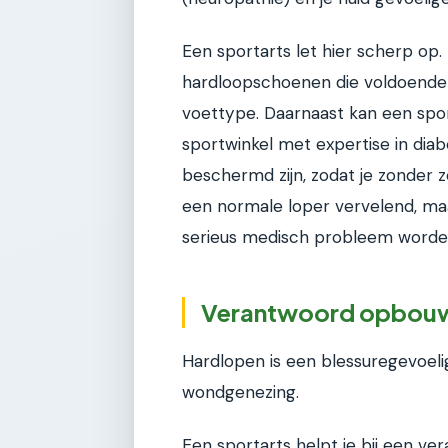
Een sportarts let hier scherp op. H
hardloopschoenen die voldoende 
voettype. Daarnaast kan een spor
sportwinkel met expertise in dia
beschermd zijn, zodat je zonder 
een normale loper vervelend, ma
serieus medisch probleem worde
Verantwoord opbouwe
Hardlopen is een blessuregevoelig
wondgenezing.
Een sportarts helpt je bij een ve