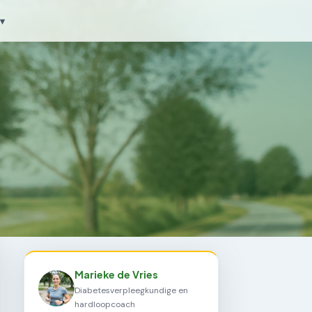
▾
Marieke de Vries
Diabetesverpleegkundige en
hardloopcoach