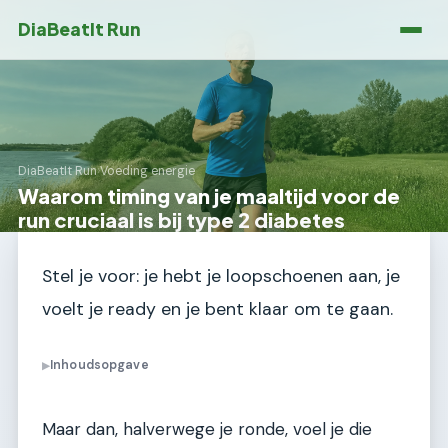
DiaBeatIt Run
DiaBeatIt Run
›
Voeding energie
Waarom timing van je maaltijd voor de
run cruciaal is bij type 2 diabetes
Stel je voor: je hebt je loopschoenen aan, je
voelt je ready en je bent klaar om te gaan.
Inhoudsopgave
▶
Maar dan, halverwege je ronde, voel je die