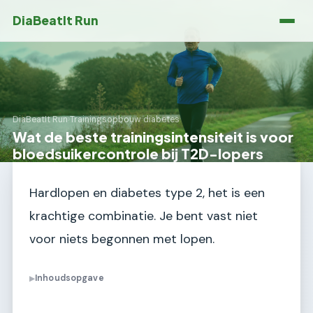
DiaBeatIt Run
DiaBeatIt Run
›
Trainingsopbouw diabetes
Wat de beste trainingsintensiteit is voor
bloedsuikercontrole bij T2D-lopers
Hardlopen en diabetes type 2, het is een
krachtige combinatie. Je bent vast niet
voor niets begonnen met lopen.
Inhoudsopgave
▶