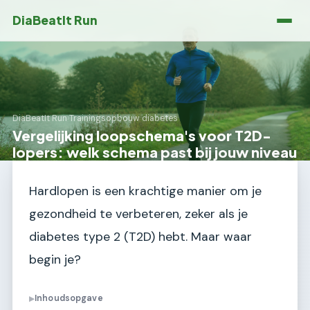
DiaBeatIt Run
DiaBeatIt Run
›
Trainingsopbouw diabetes
Vergelijking loopschema's voor T2D-
lopers: welk schema past bij jouw niveau
Hardlopen is een krachtige manier om je
gezondheid te verbeteren, zeker als je
diabetes type 2 (T2D) hebt. Maar waar
begin je?
Inhoudsopgave
▶