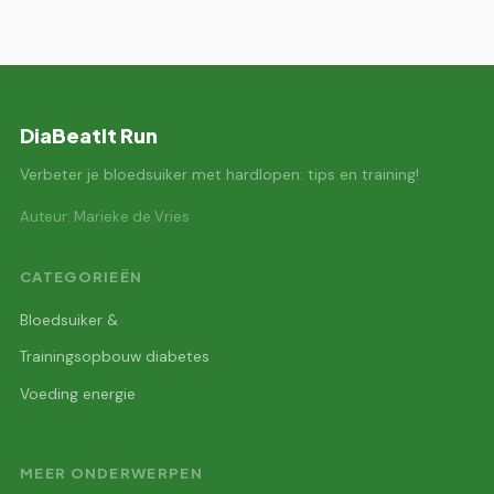
DiaBeatIt Run
Verbeter je bloedsuiker met hardlopen: tips en training!
Auteur: Marieke de Vries
CATEGORIEËN
Bloedsuiker &
Trainingsopbouw diabetes
Voeding energie
MEER ONDERWERPEN