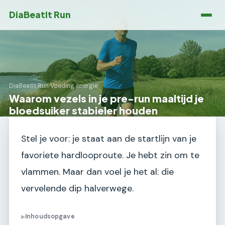
DiaBeatIt Run
DiaBeatIt Run
›
Voeding energie
Waarom vezels in je pre-run maaltijd je
bloedsuiker stabieler houden
Stel je voor: je staat aan de startlijn van je
favoriete hardlooproute. Je hebt zin om te
vlammen. Maar dan voel je het al: die
vervelende dip halverwege.
Inhoudsopgave
▶