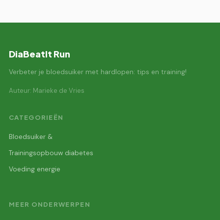
DiaBeatIt Run
Verbeter je bloedsuiker met hardlopen: tips en training!
Auteur: Marieke de Vries
CATEGORIEËN
Bloedsuiker &
Trainingsopbouw diabetes
Voeding energie
MEER ONDERWERPEN