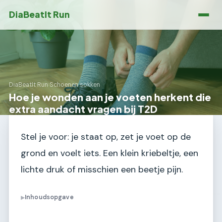
DiaBeatIt Run
DiaBeatIt Run
›
Schoenen sokken
Hoe je wonden aan je voeten herkent die
extra aandacht vragen bij T2D
Stel je voor: je staat op, zet je voet op de
grond en voelt iets. Een klein kriebeltje, een
lichte druk of misschien een beetje pijn.
Inhoudsopgave
▶